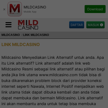
MILDCASINO
×
Download
Mobile App
DAFTAR
MASUK
MILDCASINO
LINK MILDCASINO
LINK MILDCASINO
Mildcasino Menyediakan Link Alternatif untuk anda. Apa
itu Link alternatif? Link alternatif adalah link web
Mildcasino Resmi sebagai link alternatif atau pilihan bagi
anda jika link utama www.mildcasino.com tidak bisa di
buka dikarenakan problem block dari provider koneksi
internet seperti Nawala, Internet Positif menjadikan web
link utama tidak dapat dibuka kembali dan anda tidak
dapat membuka dan bermain Mildcasino. Link alternatif
ini akan membantu anda untuk tetap bisa membuka