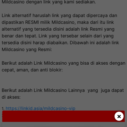
Mildcasino dengan link yang kami sediakan.
Link alternatif haruslah link yang dapat dipercaya dan
dipastikan RESMI milik Mildcasino, maka dari itu link
alternatif yang tersedia disini adalah link Resmi yang
benar dan tepat. Link yang tersebar selain dari yang
tersedia disini harap diabaikan. Dibawah ini adalah link
Mildcasino yang Resmi:
Berikut adalah Link Mildcasino yang bisa di akses dengan
cepat, aman, dan anti blokir:
Berikut adalah Link Mildcasino Lainnya yang juga dapat
di akses:
https://linkid.asia/mildcasino-vip
1.
×
https://csnlink.bio/mildcasino
2.