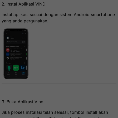
2. Instal Aplikasi VIND
Instal aplikasi sesuai dengan sistem Android smartphone
yang anda pergunakan.
3. Buka Aplikasi Vind
Jika proses instalasi telah selesai, tombol Install akan