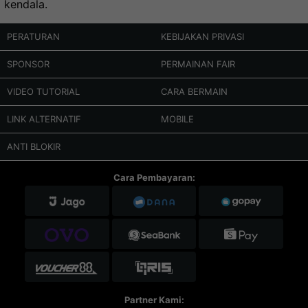
kendala.
PERATURAN
KEBIJAKAN PRIVASI
SPONSOR
PERMAINAN FAIR
VIDEO TUTORIAL
CARA BERMAIN
LINK ALTERNATIF
MOBILE
ANTI BLOKIR
Cara Pembayaran:
Partner Kami: