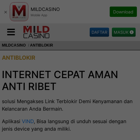
MILDCASINO
×
Download
Mobile App
DAFTAR
MASUK
MILDCASINO
ANTIBLOKIR
ANTIBLOKIR
INTERNET CEPAT AMAN
ANTI RIBET
solusi Mengakses Link Terblokir Demi Kenyamanan dan
Kelancaran Anda Bermain.
Aplikasi
VIND
, Bisa langsung di unduh sesuai dengan
jenis device yang anda miliki.