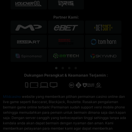
Partner Kami:
Dukungan Perangkat & Keamanan Terjamin :
Mildcasino
website yang memberikan pilihan permainan casino online dan
live game seperti Baccarat, Blackjack, Roulette. Rasakan pengalaman
bermain game online terbaik! Permainan sudah support versi mobile phone
sehingga memudahkan para pemain untuk bermain dimana saja dan kapan
saja. Dengan server canggih yang berkecepatan tinggi sehingga tanpa ada
kendala anda akan dapat bermain dengan nyaman dan aman. Kami
memberikan pelayanan para member kami agar dapat memberikan