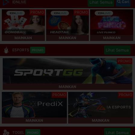
Cari
Lihat Semua
IDNLIVE
PROMO
PROMO
MAINKAN
MAINKAN
MAINKAN
Lihat Semua
ESPORTS
PROMO
PROMO
MAINKAN
PROMO
PROMO
MAINKAN
MAINKAN
Lihat Semua
TOGEL
PROMO