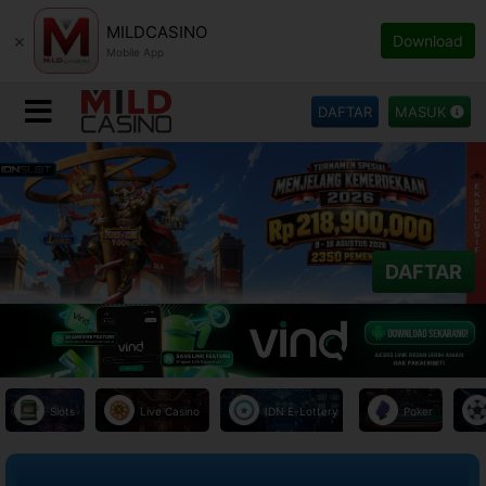
MILDCASINO
×
Download
Mobile App
DAFTAR
MASUK
DAFTAR
Slots
Live Casino
IDN E-Lottery
Poker