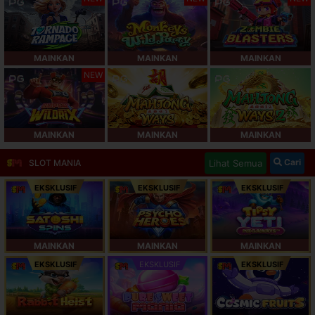
MAINKAN
MAINKAN
MAINKAN
NEW
MAINKAN
MAINKAN
MAINKAN
Cari
Lihat Semua
SLOT MANIA
EKSKLUSIF
EKSKLUSIF
EKSKLUSIF
MAINKAN
MAINKAN
MAINKAN
EKSKLUSIF
EKSKLUSIF
EKSKLUSIF