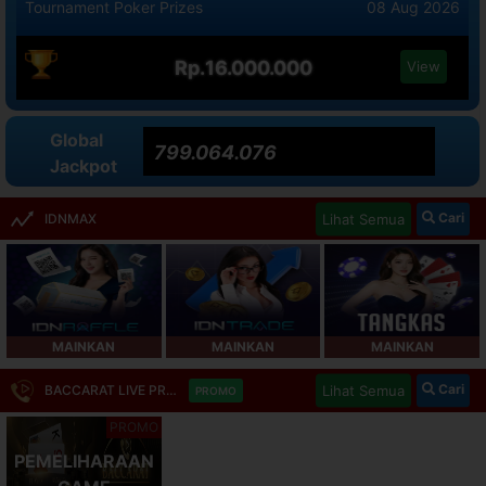
Tournament Poker Prizes
08 Aug 2026
Rp.
16.000.000
View
Global
799.064.076
Jackpot
Cari
Lihat Semua
IDNMAX
MAINKAN
MAINKAN
MAINKAN
Cari
Lihat Semua
BACCARAT LIVE PROXY
PROMO
PROMO
PEMELIHARAAN