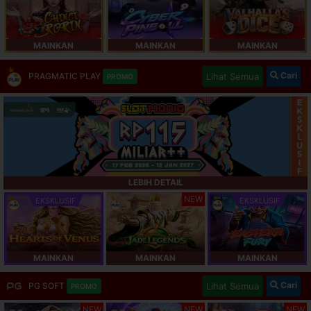
MAINKAN
MAINKAN
MAINKAN
Cari
Lihat Semua
PRAGMATIC PLAY
PROMO
LEBIH DETAIL
NEW
EKSKLUSIF
EKSKLUSIF
MAINKAN
MAINKAN
MAINKAN
Cari
Lihat Semua
PG SOFT
PROMO
NEW
NEW
NEW