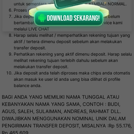
untuk sementara waktu sampai BANK KEMBALI NORMAL.
Proses deposit kami sangat cepat 1-3 menit.
Jika deposit anda telah diproses tapi chip anda belum
bertambah harap menghubungi Customer Service kami
melalui LIVE CHAT
Harap selalu melihat / memperhatikan rekening tujuan yang
aktif / tertera dimenu deposit sebelum akan melakukan
transfer deposit.
Perhatikan rekening yang aktif dimenu deposit. Harap selalu
melihat rekening tujuan terlebih dahulu sebelum akan
melakukan transfer deposit.
Jika deposit anda telah diproses maka chips anda otomatis
akan masuk ke user id anda uang bisa dilihat di profile
balance anda.
BAGI ANDA YANG MEMILIKI NAMA TUNGGAL ATAU
KEBANYAKAN NAMA YANG SAMA, CONTOH : BUDI,
AGUS, SALEH, SULAIMAN, ANDREAS, RAHMAT DLL.
DIWAJIBKAN MENGGUNAKAN NOMINAL UNIK DALAM
PENGIRIMAN TRANSFER DEPOSIT, MISALNYA :Rp 55.176,
Rp 465.609