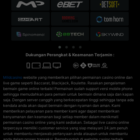
Dukungan Perangkat & Keamanan Terjamin :
Mildcasino
website yang memberikan pilihan permainan casino online dan
live game seperti Baccarat, Blackjack, Roulette. Rasakan pengalaman
bermain game online terbaik! Permainan sudah support versi mobile phone
sehingga memudahkan para pemain untuk bermain dimana saja dan kapan
saja. Dengan server canggih yang berkecepatan tinggi sehingga tanpa ada
kendala anda akan dapat bermain dengan nyaman dan aman. Kami
memberikan pelayanan para member kami agar dapat memberikan
kenyamanan dan keamanan bagi setiap member dalam menikmati
permainan casino online yang kami sediakan. Sebagai live casino online
terpercaya memiliki customer service yang siap melayani 24 jam penuh
untuk membantu menjawab pertanyaan anda ataupun untuk membantu
anda dalam proses transaksi. Bergabunglah di website casino terbaik