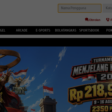
Obrolan
P
GEL
ARCADE
E-SPORTS
BOLATANGKAS
SPORTSBOOK
PO
LINK ALTE