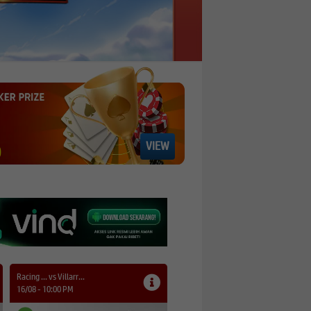
VIEW
0
Racing ... vs Villarr...
RCD Esp... vs Levante...
16/08 - 10:00 PM
16/08 - 10:00 PM