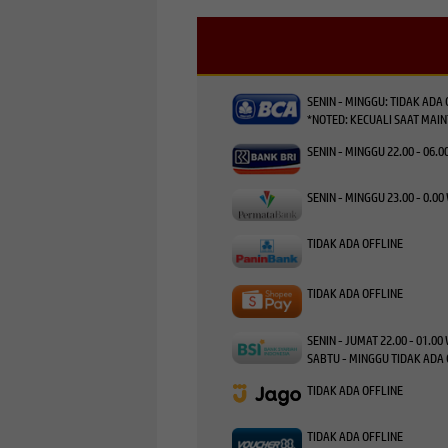
SENIN - MINGGU: TIDAK ADA
*NOTED: KECUALI SAAT MAI
SENIN - MINGGU 22.00 - 06.0
SENIN - MINGGU 23.00 - 0.00
TIDAK ADA OFFLINE
TIDAK ADA OFFLINE
SENIN - JUMAT 22.00 - 01.00
SABTU - MINGGU TIDAK ADA 
TIDAK ADA OFFLINE
TIDAK ADA OFFLINE