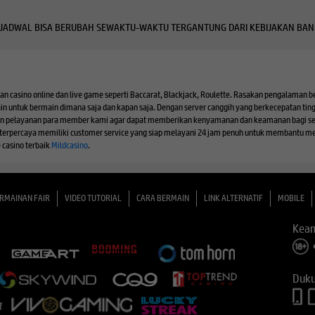
*JADWAL BISA BERUBAH SEWAKTU-WAKTU TERGANTUNG DARI KEBIJAKAN BAN
 casino online dan live game seperti Baccarat, Blackjack, Roulette. Rasakan pengalaman 
 untuk bermain dimana saja dan kapan saja. Dengan server canggih yang berkecepatan ting
 pelayanan para member kami agar dapat memberikan kenyamanan dan keamanan bagi se
ine terpercaya memiliki customer service yang siap melayani 24 jam penuh untuk membant
 casino terbaik
Mildcasino
.
RMAINAN FAIR
VIDEO TUTORIAL
CARA BERMAIN
LINK ALTERNATIF
MOBILE
Keam
Duku