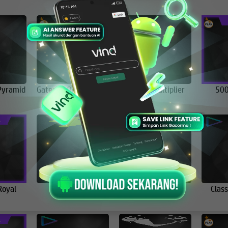
 Pyramid
Gates Of Olympus 1000
Medusa Multiplier
500
L
Royal
The Crypt
Lost Temple
Class
L