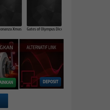
Bonanza Xmas
Gates of Olympus Dice
DEPOSIT
AINKAN