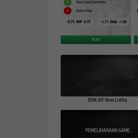
H
Paris Saint Germain
A
Aston Villa
-0.75
HDP
0.75
-1.11
Odds
-1.02
PLAY
IDNLIVE New Lobby
PEMELIHARAAN GAME